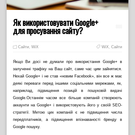
Як використовувати Google+
для просування сайту?
Cайти
,
WiX
WiX
,
Сайти
Якщо Ви досі не думали про використання Google+ в
залученні трафіку на Ваш сайт, саме час цим зайнятися.
Нехай Google+ і не став «новим Facebook», він все ж має
деякі переваги перед іншими соціальними мережами, як,
наприклад, підвищення позицій в пошуковій видачі
Google.
Останнім часом все більше компаній створюють
аккаунти на Google+ і використовують його у своїй SEO-
стратегії. Метою цих компаній є не підвищення числа
передплатників, а підвищення впізнаваності бренду в
Google пошуку.