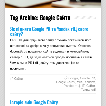
Tag Archive:
Google Сайти
Як підняти Google PR та Yandex тІЦ свого
сайту?
PR і ТІЦ для будь-якого сайту служать показником його
активності та довіри з боку пошукових систем. Основна
боротьба за показники сайтів ведеться в комерційному
секторі SEO, де здійснюється продаж посилань з сайтів.
Чим більше PR і тІЦ сайту, тим дорожче ціна за
посилання.
Google
,
Google PR
,
Cайти
Google Сайти
,
WiX
,
Yandex
,
Yandex тІЦ
,
ІТ
,
Сайти
,
Технології
Історія змін Google Cайту