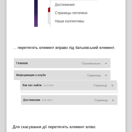
… перетягніть елемент вправо під батьківський елемент.
Для скасування дії перетягніть елемент вліво.