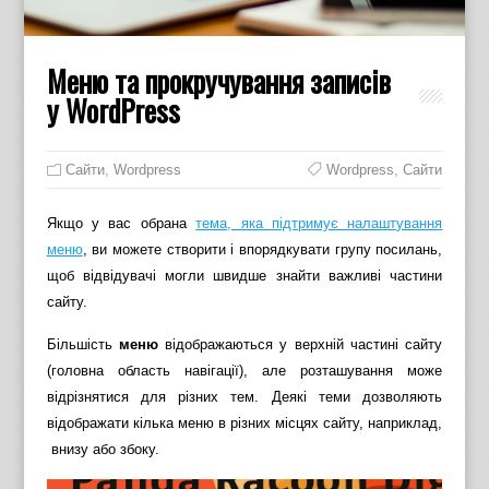
Меню та прокручування записів
у WordPress
Cайти
,
Wordpress
Wordpress
,
Сайти
Якщо у вас обрана
тема, яка підтримує налаштування
меню
, ви можете створити і впорядкувати групу посилань,
щоб відвідувачі могли швидше знайти важливі частини
сайту.
Більшість
меню
відображаються у верхній частині сайту
(головна область навігації), але розташування може
відрізнятися для різних тем. Деякі теми дозволяють
відображати кілька меню в різних місцях сайту, наприклад,
внизу або збоку.