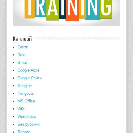
Категорії
Cайти
Drive
Gmail
Google Apps
Google Сайти
Google+
Hangouts
MS Office
WiX
Wordpress
Без рубрики
Блогер