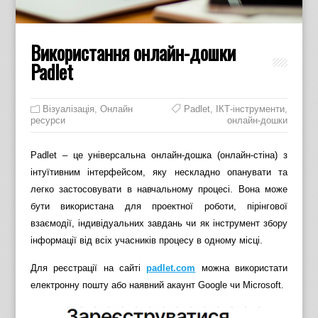
Використання онлайн-дошки
Padlet
Візуалізація
,
Онлайн
Padlet
,
ІКТ-інструменти
,
ресурси
онлайн-дошки
Padlet – це універсальна онлайн-дошка (онлайн-стіна) з
інтуїтивним інтерфейсом, яку нескладно опанувати та
легко застосовувати в навчальному процесі. Вона може
бути використана для проектної роботи, пірінгової
взаємодії, індивідуальних завдань чи як інструмент збору
інформації від всіх учасників процесу в одному місці.
Для реєстрації на сайті
padlet.com
можна використати
електронну пошту або наявний акаунт Google чи Microsoft.